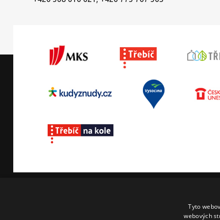
O Třebíči
Tajemná Třebíč
Co v
Tyto webov
webových st