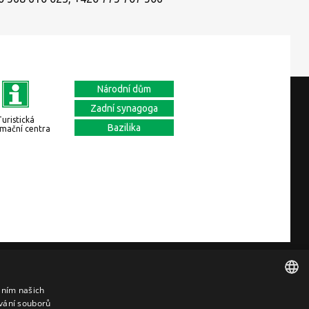
Národní dům
Zadní synagoga
Turistická
Bazilika
rmační centra
ticky
GDPR
Cookies nastavení
áním našich
vání souborů
CZECH