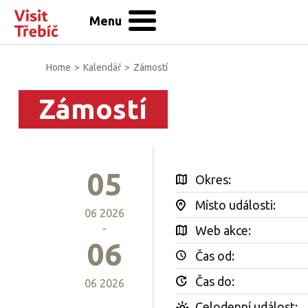
Menu
Home
>
Kalendář
>
Zámostí
Zámostí
05
Okres:
Místo události:
06 2026
-
Web akce:
06
Čas od:
Čas do:
06 2026
Celodenní událost: