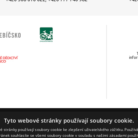
info
Tyto webové stránky používají soubory cookie.
idět
Tipy na výlety
Kalendář akcí
Aktuality
Prak
é stránky používají soubory cookie ke zlepšení uživatelského zážitku. Použív
ránek souhlasíte se všemi soubory cookie v souladu s našimi zásadami použí