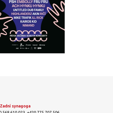
 Zadní synagoga
0 568 610 023
,
+420 775 707 506