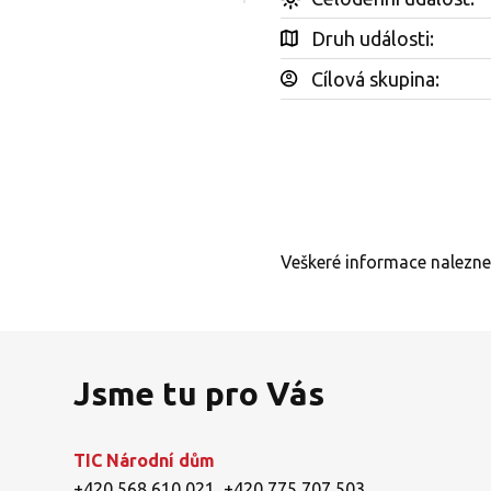
Druh události:
Cílová skupina:
Veškeré informace nalezn
Jsme tu pro Vás
TIC Národní dům
+420 568 610 021
,
+420 775 707 503