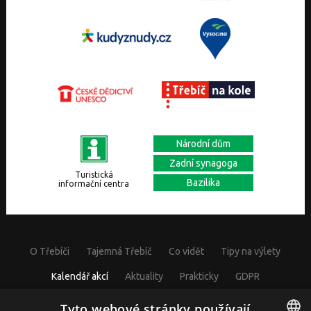
Národní dům
Zadní synagoga
Turistická
Bazilika
informační centra
O Třebíči
Tajemná Třebíč
Co vidět
Tipy na výlety
Kalendář akcí
Aktuality
Prakticky
GDPR
Cookies nastavení
Tyto webové stránky používají