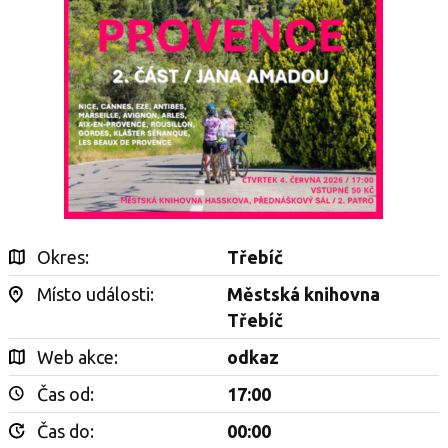
Okres:
Třebíč
Místo události:
Městská knihovna
Třebíč
Web akce:
odkaz
Čas od:
17:00
Čas do:
00:00