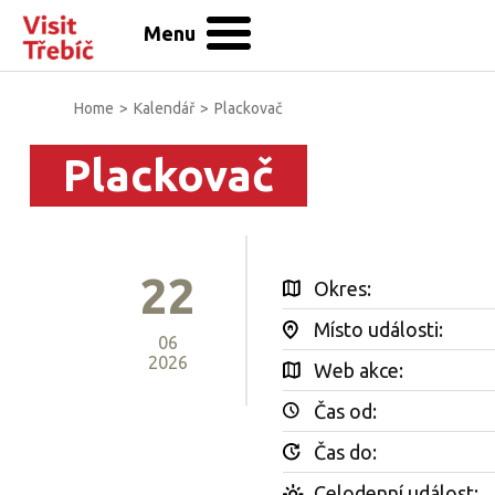
Menu
Home
>
Kalendář
>
Plackovač
Plackovač
22
Okres:
Místo události:
06
2026
Web akce:
Čas od:
Čas do:
Celodenní událost: