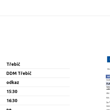
Třebíč
DDM Třebíč
odkaz
15:30
16:30
ne