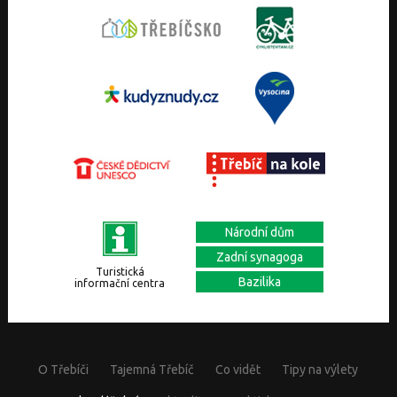
Národní dům
Zadní synagoga
Turistická
Bazilika
informační centra
O Třebíči
Tajemná Třebíč
Co vidět
Tipy na výlety