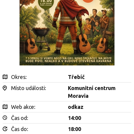
Okres:
Třebíč
Místo události:
Komunitní centrum
Moravia
Web akce:
odkaz
Čas od:
14:00
Čas do:
18:00